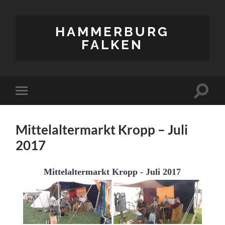
HAMMERBURG
FALKEN
Suchfe
Mobile-
ein-/a
Menü
ein-/ausblenden
Mittelaltermarkt Kropp – Juli
2017
Mittelaltermarkt Kropp - Juli 2017